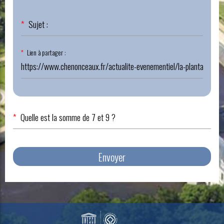
Champ
*
Sujet :
obligatoire
Champ
*
Lien à partager :
obligatoire
*
Quelle est la somme de 7 et 9 ?