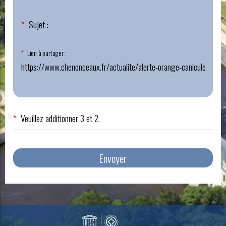
Champ
*
Sujet :
obligatoire
Champ
*
Lien à partager :
obligatoire
*
Veuillez additionner 3 et 2.