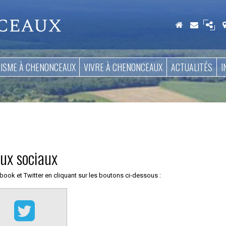
Aller
au
contenu
RISME À CHENONCEAUX
VIVRE À CHENONCEAUX
ACTUALITÉS
I
aux sociaux
ook et Twitter en cliquant sur les boutons ci-dessous :