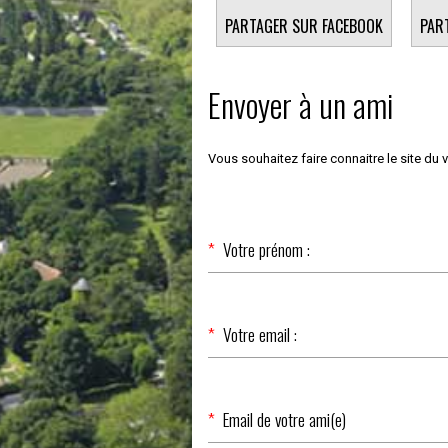
PARTAGER SUR FACEBOOK
PAR
Envoyer à un ami
Vous souhaitez faire connaitre le site du 
Champ
*
Votre prénom :
obligatoire
Champ
*
Votre email :
obligatoire
Champ
*
Email de votre ami(e)
obligatoire