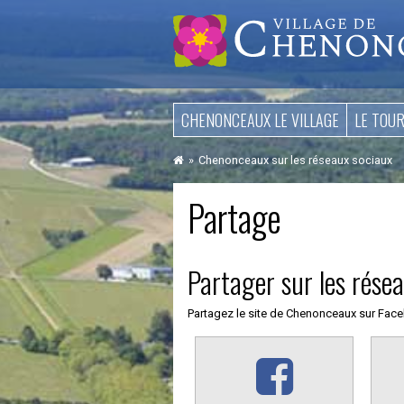
Aller
CHENONCEAUX LE VILLAGE
LE TOU
au
contenu
Chenonceaux sur les réseaux sociaux
Partage
Partager sur les rése
Partagez le site de Chenonceaux sur Faceb