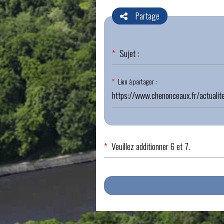
Partage
Champ
*
Sujet :
obligatoire
Champ
*
Lien à partager :
obligatoire
*
Veuillez additionner 6 et 7.