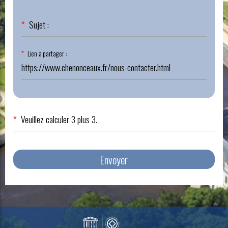
Champ
*
Sujet :
obligatoire
Champ
*
Lien à partager :
obligatoire
*
Veuillez calculer 3 plus 3.