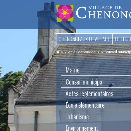
Aller
CHENONCEAUX LE VILLAGE
LE TOU
au
contenu
Vivre à Chenonceaux
Conseil municip
Aller
Mairie
au
contenu
Conseil municipal
Actes réglementaires
École élémentaire
Urbanisme
Environnement