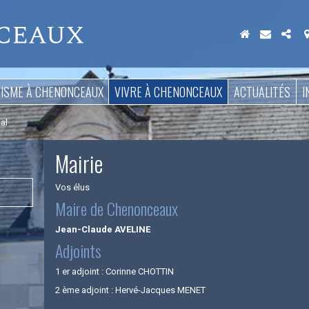
Aller
au
contenu
RISME À CHENONCEAUX
VIVRE À CHENONCEAUX
ACTUALITÉS
I
al
Mairie
Vos élus
Maire de Chenonceaux
Jean-Claude AVELINE
Adjoints
1 er adjoint : Corinne CHOTTIN
2 ème adjoint : Hervé-Jacques MENET