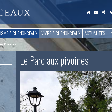
Aller
au
contenu
RISME À CHENONCEAUX
VIVRE À CHENONCEAUX
ACTUALITÉS
I
aux Pivoines
Le Parc aux pivoines