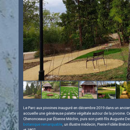
Le Parc aux pivoines inauguré en décembre 2019 dans un ancie
accueille une généreuse palette végétale autour de la pivoine. Cet
Chenonceaux par Étienne Méchin, puis son petit-fils Auguste Des
botanique remarquable
, un illustre médecin, Pierre-Fidèle Bre
et 1807.