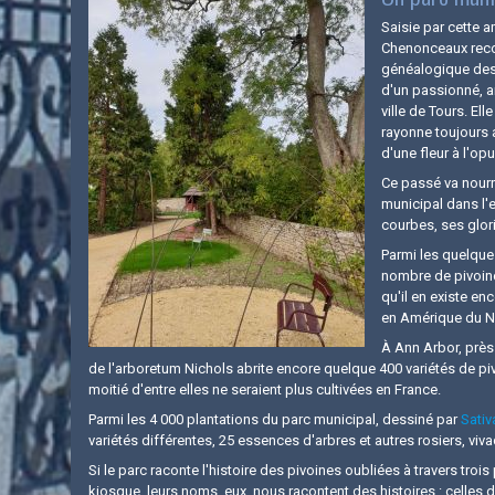
Saisie par cette a
Chenonceaux reco
généalogique des 
d'un passionné, a
ville de Tours. El
rayonne toujours 
d'une fleur à l'op
Ce passé va nourr
municipal dans l'e
courbes, ses glori
Parmi les quelque
nombre de pivoine
qu'il en existe en
en Amérique du N
À Ann Arbor, près 
de l'arboretum Nichols abrite encore quelque 400 variétés de p
moitié d'entre elles ne seraient plus cultivées en France.
Parmi les 4 000 plantations du parc municipal, dessiné par
Sati
variétés différentes, 25 essences d'arbres et autres rosiers, vi
Si le parc raconte l'histoire des pivoines oubliées à travers tro
kiosque, leurs noms, eux, nous racontent des histoires : celles d'u