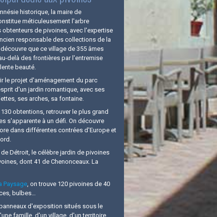
mnésie historique, la maire de
nstitue méticuleusement l'arbre
obtenteurs de pivoines, avec l'expertise
ncien responsable des collections de la
le découvre que ce village de 355 âmes
au-delà des frontières par l'entremise
ulente beauté.
ir le projet d'aménagement du parc
sprit d'un jardin romantique, avec ses
ettes, ses arches, sa fontaine.
 130 obtentions, retrouver le plus grand
s s'apparente à un défi. On découvre
core dans différentes contrées d'Europe et
ord.
de Détroit, le célèbre jardin de pivoines
ivoines, dont 41 de Chenonceaux. La
va Paysage
, on trouve 120 pivoines de 40
vaces, bulbes…
is panneaux d'exposition situés sous le
ne famille, d'un village, d'un territoire,