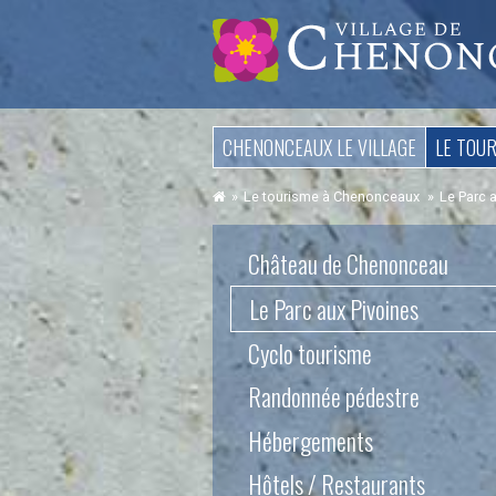
Aller
CHENONCEAUX LE VILLAGE
LE TOU
au
contenu
Le tourisme à Chenonceaux
Le Parc 
Aller
Château de Chenonceau
au
contenu
Le Parc aux Pivoines
Cyclo tourisme
Randonnée pédestre
Hébergements
Hôtels / Restaurants