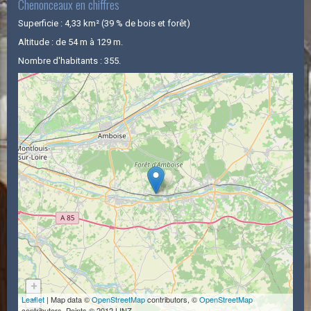
Chenonceaux en chiffres
Superficie : 4,33 km² (39 % de bois et forêt)
Altitude : de 54 m à 129 m.
Nombre d'habitants : 355.
+
Leaflet
−
| Map data ©
OpenStreetMap
contributors, ©
OpenStreetMap
contributors, Points © 2012 LINZ