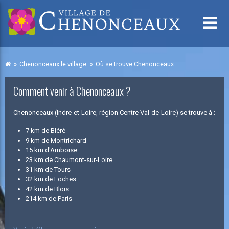
Chenonceaux le village
Où se trouve Chenonceaux
Comment venir à Chenonceaux ?
Chenonceaux (Indre-et-Loire, région Centre Val‐de‐Loire) se trouve à :
7 km de Bléré
9 km de Montrichard
15 km d'Amboise
23 km de Chaumont-sur-Loire
31 km de Tours
32 km de Loches
42 km de Blois
214 km de Paris