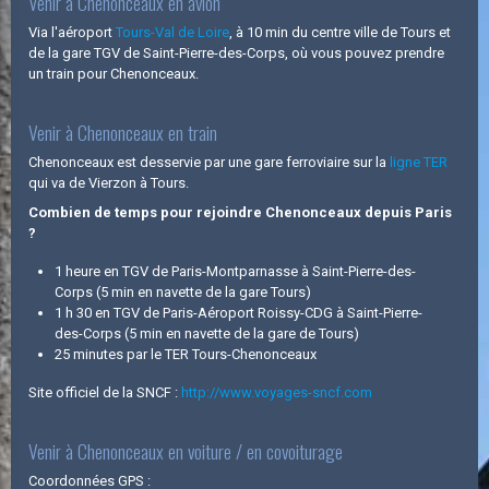
Venir à Chenonceaux en avion
Via l'aéroport
Tours-Val de Loire
, à 10 min du centre ville de Tours et
de la gare TGV de Saint-Pierre-des-Corps, où vous pouvez prendre
un train pour Chenonceaux.
Venir à Chenonceaux en train
Chenonceaux est desservie par une gare ferroviaire sur la
ligne TER
qui va de Vierzon à Tours.
Combien de temps pour rejoindre Chenonceaux depuis Paris
?
1 heure en TGV de Paris-Montparnasse à Saint-Pierre-des-
Corps (5 min en navette de la gare Tours)
1 h 30 en TGV de Paris-Aéroport Roissy-CDG à Saint-Pierre-
des-Corps (5 min en navette de la gare de Tours)
25 minutes par le TER Tours-Chenonceaux
Site officiel de la SNCF :
http://www.voyages-sncf.com
Venir à Chenonceaux en voiture / en covoiturage
Coordonnées GPS :