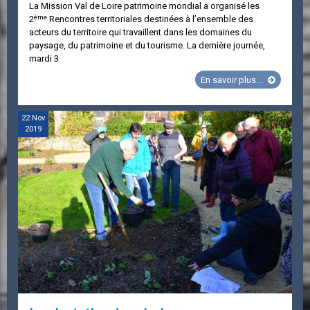
La Mission Val de Loire patrimoine mondial a organisé les
ème
2
Rencontres territoriales destinées à l’ensemble des
acteurs du territoire qui travaillent dans les domaines du
paysage, du patrimoine et du tourisme. La dernière journée,
mardi 3
La
En savoir plus...
Mission
Val
de
22
Nov
2019
Loire
à
Chenoncea