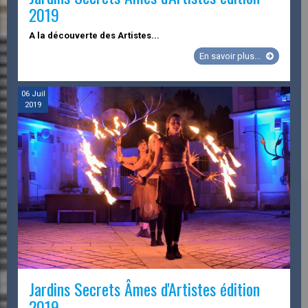
2019
A la découverte des Artistes...
Jardins
En savoir plus...
Secrets
Âmes
d'Artistes
06
Juil
2019
édition
2019
Jardins Secrets Âmes d'Artistes édition
2019