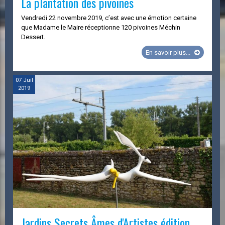
La plantation des pivoines
Vendredi 22 novembre 2019, c’est avec une émotion certaine
que Madame le Maire réceptionne 120 pivoines Méchin
Dessert.
La
En savoir plus...
plantation
des
pivoines
07
Juil
2019
Jardins Secrets Âmes d'Artistes édition