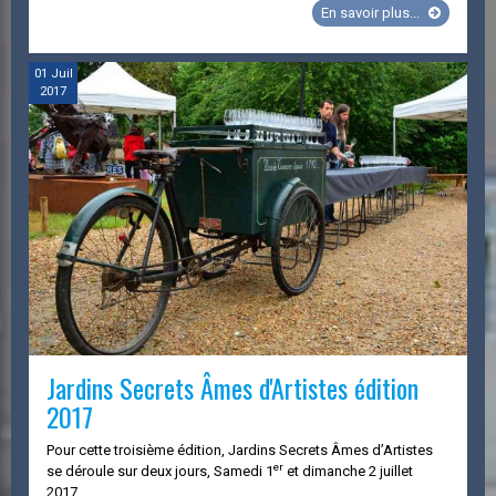
Jardins
En savoir plus...
Secrets
Âmes
d'Artistes
01
Juil
2017
édition
2018
Jardins Secrets Âmes d'Artistes édition
2017
Pour cette troisième édition, Jardins Secrets Âmes d’Artistes
er
se déroule sur deux jours, Samedi 1
et dimanche 2 juillet
2017.