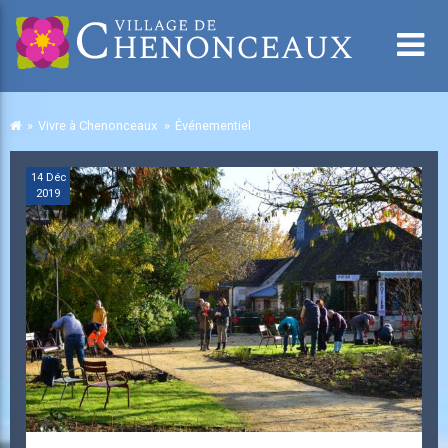
Vivre à Chenonceaux
Événementiel
14
Déc
2019