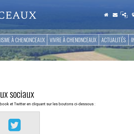
Aller
au
contenu
RISME À CHENONCEAUX
VIVRE À CHENONCEAUX
ACTUALITÉS
I
aux sociaux
ook et Twitter en cliquant sur les boutons ci-dessous :