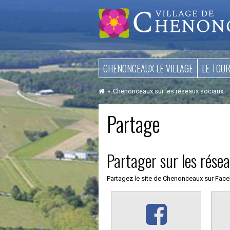
Aller
CHENONCEAUX LE VILLAGE
LE TOU
au
contenu
Chenonceaux sur les réseaux sociaux
Partage
Partager sur les rése
Partagez le site de Chenonceaux sur Faceb