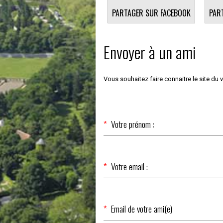
PARTAGER SUR FACEBOOK
PAR
Envoyer à un ami
Vous souhaitez faire connaitre le site du 
Champ
*
Votre prénom :
obligatoire
Champ
*
Votre email :
obligatoire
Champ
*
Email de votre ami(e)
obligatoire