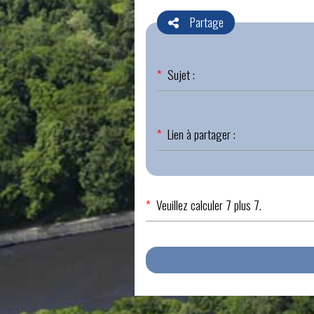
Partage
Champ
*
Sujet :
obligatoire
Champ
*
Lien à partager :
obligatoire
*
Veuillez calculer 7 plus 7.