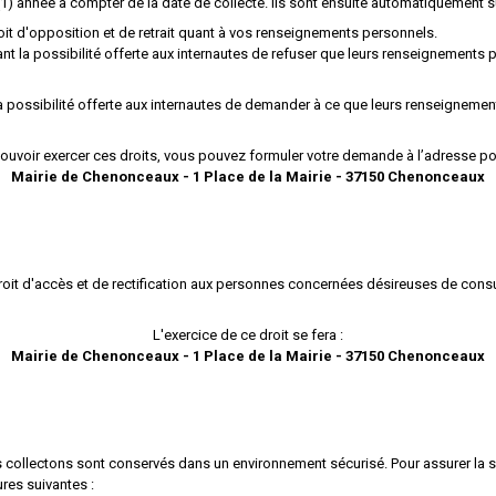
) année à compter de la date de collecte. Ils sont ensuite automatiquement 
it d'opposition et de retrait quant à vos renseignements personnels.
t la possibilité offerte aux internautes de refuser que leurs renseignements pe
la possibilité offerte aux internautes de demander à ce que leurs renseignemen
ouvoir exercer ces droits, vous pouvez formuler votre demande à l’adresse po
Mairie de Chenonceaux - 1 Place de la Mairie - 37150 Chenonceaux
t d'accès et de rectification aux personnes concernées désireuses de consulte
L'exercice de ce droit se fera :
Mairie de Chenonceaux - 1 Place de la Mairie - 37150 Chenonceaux
collectons sont conservés dans un environnement sécurisé. Pour assurer la 
res suivantes :