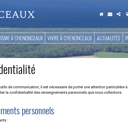
Aller
au
contenu
RISME À CHENONCEAUX
VIVRE À CHENONCEAUX
ACTUALITÉS
I
dentialité
s de communication, il est nécessaire de porter une attention particulière à la
er la confidentialité des renseignements personnels que nous collectons.
ements personnels
nts :