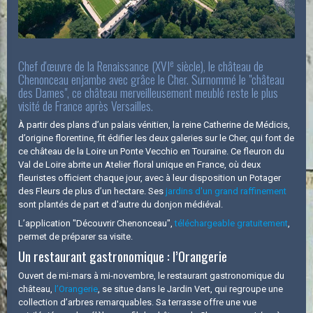
e
Chef d'œuvre de la Renaissance (XVI
siècle), le château de
Chenonceau enjambe avec grâce le Cher. Surnommé le "château
des Dames", ce château merveilleusement meublé reste le plus
visité de France après Versailles.
À partir des plans d’un palais vénitien, la reine Catherine de Médicis,
d’origine florentine, fit édifier les deux galeries sur le Cher, qui font de
ce château de la Loire un Ponte Vecchio en Touraine. Ce fleuron du
Val de Loire abrite un Atelier floral unique en France, où deux
fleuristes officient chaque jour, avec à leur disposition un Potager
des Fleurs de plus d’un hectare. Ses
jardins d'un grand raffinement
sont plantés de part et d'autre du donjon médiéval.
L’application "Découvrir Chenonceau",
téléchargeable gratuitement
,
permet de préparer sa visite.
Un restaurant gastronomique : l’Orangerie
Ouvert de mi-mars à mi-novembre, le restaurant gastronomique du
château,
l’Orangerie
, se situe dans le Jardin Vert, qui regroupe une
collection d’arbres remarquables. Sa terrasse offre une vue