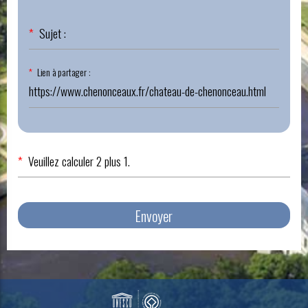
Champ
*
Sujet :
obligatoire
Champ
*
Lien à partager :
obligatoire
*
Veuillez calculer 2 plus 1.