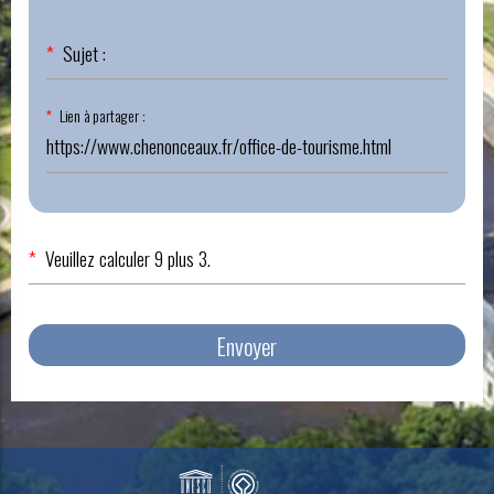
Champ
*
Sujet :
obligatoire
Champ
*
Lien à partager :
obligatoire
*
Veuillez calculer 9 plus 3.