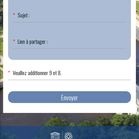
Champ
*
Sujet :
obligatoire
Champ
*
Lien à partager :
obligatoire
*
Veuillez additionner 9 et 8.