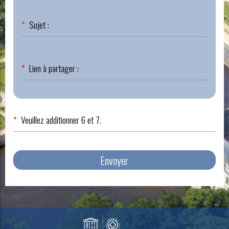
Champ
*
Sujet :
obligatoire
Champ
*
Lien à partager :
obligatoire
*
Veuillez additionner 6 et 7.