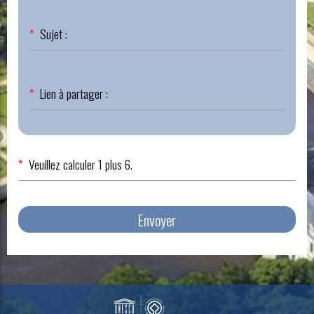
Champ
*
Sujet :
obligatoire
Champ
*
Lien à partager :
obligatoire
*
Veuillez calculer 1 plus 6.